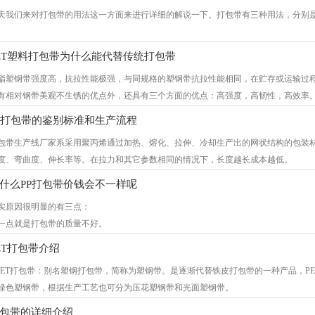
比“阻拉伸”型节省耗材30～50％。
天我们来对打包带的用法这一方面来进行详细的解说一下。打包带有三种用法，分别
、阻拉伸型缠绕机：是指通过调节阻拉伸机构的摩擦阻尼，使缠绕膜被动拉出时的
。
转动的速度，进而在缠绕膜被拉开的同时裹绕到货物之上。因为可以将阻尼调节为“零
用打包带正确的使用方法：1、 将打包带右端弯曲，插入打包扣，然后将右侧固定杆折
的缠绕膜或普通塑料膜均可以使用，但对于较轻、较高的货物，无法实现稳定包装，
ET塑料打包带为什么能代替传统打包带
，将打包带左端弯曲插入打包扣，将右侧固定杆折入打包带内。 3、 右手固定打包扣
据缠绕包装设备应用领域及对货物包装方式的不同，又可将其分为七大系列及各种
酯塑钢带强度高，抗拉性能极强，与同规格的塑钢带抗拉性能相同，在贮存或运输过
。 4、 最后持剪刀将打包带剪断。
、托盘（栈板）式缠绕机：
有相对钢带美观不生锈的优点外，还具有三个方面的优点：高强度，高韧性，高效率。
自动机器打包带的正确使用方法：将打包的物品放在机器上面，然后打包带绕过物
指通过转台旋转带动托盘货物转动，进而实现对货物缠绕裹包的设备。适用于使用托
很多行业包装领域已经代替传统钢带。那么PET塑料打包带为什么能代替传统打包带呢
使用这个方法。
如用于大宗货物的集装箱运输及散件托盘的包装等），广泛应用于玻璃制品、五金工具
P打包带的鉴别标准和生产流程
ET塑料打包带
自动机器打包带的正确使用方法：这个打包方式是最简单和最安全有效的。将物品放
纸、陶瓷、化工、食品、饮料、建材等行业。能够提高物流效率、减少装运过程中的损
包带生产线厂家系采用聚丙烯通过加热、熔化、拉伸、冷却生产出的网状结构的包装
.传统打包带大部分都是金属制的，很容易生锈，而且使用寿命十分的短暂，而PE
打包，就反复使用这个方法。
潮、降低包装成本等优点。
度、弯曲度、伸长率等。在拉力和其它参数相同的情况下，长度越长成本越低。
抗腐蚀性，可以好的保护需要进行打包的产品。
上就是我们太平洋打包带针对不同的打包机用的不同的方法，如有疑问请咨询客户
、悬臂式缠绕机：
断PP打包机带质量有如下标准：
.PET打包带具有很强的耐温性能和柔韧性，这样就会对产品起到很好的固定作用，
什么PP打包带价钱会不一样呢
指通过可以转动的悬臂围绕货物转动，进而实现对货物缠绕裹包的设备。所有T系列可
、PP打包机带一般白色的(其它颜色要鲜艳)质量要好，因为这些不容易掺旧料。
.当然，我们还要知道，PET打包带不会像铁质打包带那样对人的安全造成威胁，这
均可使用R系列设备裹包，另外，其绕货旋转的包装方式，更适合于较轻较高且码垛
实原因很明显的有三点：
、有的打包机带外面是全新料，中间夹填充料(极差)，只要剪开看断面可以看到里面黑
钢带，同时质量较轻、包装操作便捷。
重货物的裹包。机器安装方式灵活，可安置在墙壁上，也可利用支架固定；并且可以
一点就是打包带的质量不好。
、打包机带要有光泽度，这样的打包机带一般是全料生产的。拉力稳定。打包机带掺粉
ET塑料打包带其柔韧性十分的好，在运输过程中可以防止因长途运输平稳而形成打
连，适应流水线作业的需求。
二点就是商家有可能估计少弄重量，增加盒子的重量等等。
、打包机带的宽度，宽度误差一般正负0.3mm。这样的打包机带生产中下料均匀，质
强的抗冲击的延展性，可以在很大水平上保证货物的平安。想要了解更多关于PET塑料
ET打包带介绍
、环体缠绕机：
三点就是生产的过程不科学，所以相对的制作成本也小，价格也就会相对的更加便宜
、打包机带要韧性好，把PP打包机带反复折，韧性不好的容易折断。花纹问题，花纹
ET打包带：别名塑钢打包带，简称为塑钢带。是逐渐代替铁皮打包带的一种产品，P
指通过环绕圆形轨道运行的送膜（送带）装置，对圆环货物的环体部分进行缠绕裹包
P打包带生产线的生产流程：
绿色塑钢带，根据生产工艺也可分为压花塑钢带和光面塑钢带。
轮胎、轴承、带钢、带铜、线缆等行业。能够提高包装效率，具有防尘、防潮、降低
买PP打包带的时候，不能只考虑价钱，俗话说“一分钱一分货”，购买时要注意：
P打包带生产线生产流程：塑料粒融化---压带----成型----冷却-----缠卷----包装-
、圆筒式轴向缠绕机：
、秤克重：就是每米的重量是否与厂家声明的指标相匹配。
、冷却生产出的网状结构的包装材料，影响打包带生产线质量的基本参数是拉力、长
包带的详细介绍