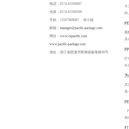
下
电话：0574-63569007
今
2
传真：0574-63569569
的
物
手机：13567808087 张小姐
手
质
P
物
邮箱：
manager@pacific-package.com
根
聚
可
1
网址：
www.cnpacific.com
具
半
是
www.pacific-package.com
在
复
（
P
地址：浙江省慈溪市附海镇振海路98号
P
全
造
打
1
次
防
长
的
以
2
判
2
为
是
1
3
物
其
2
与
超
第
3
P
相
第
4
较
P
3
第
5
P
是
P
和
于
购
P
4
1
伸
打