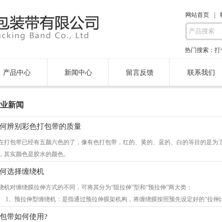
网站首页
|
热门搜索：
打
产品中心
新闻中心
留言反馈
联系我们
业新闻
何辨别彩色打包带的质量
在打包带已经有五颜六色的了，像有色打包带，红的、黄的、蓝的、白的等目的是为
，其实颜色是胶水的颜色。
着社会的发展，科技的进步，各行业的生产技术也越渐成熟，就拿打包带来说，种
何选择缠绕机
，回料的，透明的，彩色的等等满足了不同的打包需要。不含杂质的彩色打包带整卷
绕机对缠绕膜拉伸方式的不同，可将其分为“阻拉伸”型和“预拉伸”两大类：
带有极强的遮蔽性，不存在颜色叠加的情况，掺杂质的彩色打包带要将颜色涂在膜上
、预拉伸型缠绕机：是指通过预拉伸膜架机构，将缠绕膜按照预先设定好的“拉伸比
上大的杂志颗粒没完全溶解出现卡刀的情况。
托盘货物之上。其优点是展膜均匀、包装美观、适应性强（超轻，超高货物均可使用
包带如何使用?