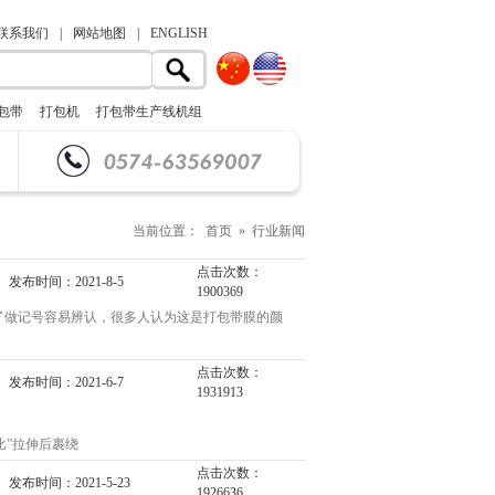
联系我们
|
网站地图
|
ENGLISH
包带
打包机
打包带生产线机组
当前位置： 首页 » 行业新闻
点击次数：
发布时间：2021-8-5
1900369
了做记号容易辨认，很多人认为这是打包带膜的颜
类也越来越多，机用的，手用的，塑钢的，新料
点击次数：
发布时间：2021-6-7
1931913
颜色与拉开后一道颜色相差不大，因为好的彩色打
，只有采用上胶的方式，所以会出现常遇到因打包
”拉伸后裹绕
），并且同等条件
点击次数：
发布时间：2021-5-23
1926636