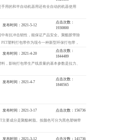
是手用的和半自动机器用还有全自动的机器使用
速度慢于托盘货
”，所以任何品
入打包带内拉紧。 2、 左手持打包带绕过包装
点击次数：
并且薄膜耗用量较高。
发布时间：2021-5-12
1930800
，左手按住打包带左端用力将打包扣拉紧即
延伸规格：
程中有抗冲击韧性，能保证产品安全。聚酯胶带除
PET塑料打包带作为现今一种新型环保打包带，
品插入机器下，就会自动打牢。需要多次打包就反
盘装运的货物包装
?
点击次数：
、电子电器 、
发布时间：2021-4-20
1844489
在打包机上面，直接按按钮就可以打包。需要多
耗。具有防尘 、
材料，影响打包带生产线质量的基本参数是拉力、
T打包带在一定程度上克服了这层缺陷，其具有很好
，我们将您的任何提问都一一解答。
点击次数：
从而避免各种情况对产品产生的威胁。
发布时间：2021-4-7
以包装的货
1840565
点是很重要的。PET塑料打包带包装安全系数远高
后不稳定的产品或
心的就是质量差。
根据需要与输送线
子的话光泽度会大打折扣的。
包带的断裂，可以保证运输过程的平安。它有着
量也会相对均匀的，不会出现时好时坏的状况。
打包带的信息，可以多关注我们!
发布时间：2021-3-17
点击次数：156736
。
一定要美观，不要出现压偏的情况。
ET主要成分是聚酯树脂。按颜色可分为黑色塑钢带
的设备。应用
包装成本等优点。
-入库。PP打包带生产线系采用聚丙烯通过加热、熔化、拉
度、弯曲度、伸长率等。在拉力和其它参数相同的
发布时间：2021-3-12
点击次数：141736