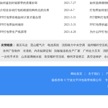
如何鉴别封箱胶带的质量好坏
2021-7-27
如何选择缠绕
介绍全自动打包机根据结构特点的分类
2021-6-7
打包带如何使
PP打包带价格如何计算才最合理
2021-5-31
PET塑料打
PP打包带如何储存
2021-5-31
PP打包带的
PP打包带生产线原理
2021-4-20
为什么PP打
友情链接：
液压马达
昆山暖气片
电池系统
沈阳格力中央空调
福州螺杆空压机
沧州广告制作
冷渣机
内衣贴牌定制
刮板输送机生产厂家
广州合力叉车
消
一次性手术衣
山东玻璃钢水箱
淮安螺杆空压机
柳州牙齿矫正
真空连铸炉
全
网站首页
|
关于我们
|
版权所有 © 宁波太平洋包装带有限公司 