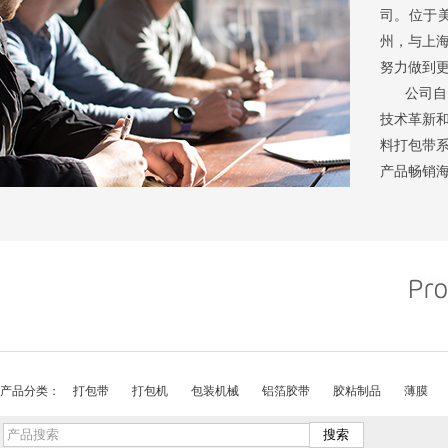
司。位于
州，与上
努力做到
公司自创
技术革新
料打包带
产品畅销海
本公司奉
作，共谋
产品分类：
打包带
打包机
包装机械
铝箔胶带
胶粘制品
薄膜