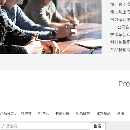
司。位于
州，与上
努力做到
公司自创
技术革新
料打包带
产品畅销海
本公司奉
作，共谋
产品分类：
打包带
打包机
包装机械
铝箔胶带
胶粘制品
薄膜