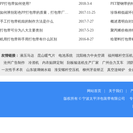
PP打包带如何使用?
2018-3-4
PET塑钢带的
如何辨别彩色PP打包带的质量，打包带厂家教你辨别
2017-11-25
珍珠棉低碳环
手工打包带机组的制作方法是什么
2017-7-27
概述透明自封
打包带可分为八大主要类别
2017-5-23
聚丙烯价格持
机用打包带和手用打包带有什么区别
2016-8-27
给塑料打包带
友情链接：
液压马达
昆山暖气片
电池系统
沈阳格力中央空调
福州螺杆空压机
沧州广告制作
冷渣机
内衣贴牌定制
刮板输送机生产厂家
广州合力叉车
消
一次性手术衣
山东玻璃钢水箱
淮安螺杆空压机
柳州牙齿矫正
真空连铸炉
全
网站首页
|
关于我们
|
版权所有 © 宁波太平洋包装带有限公司 