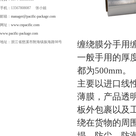
手机：13567808087 张小姐
邮箱：
manager@pacific-package.com
网址：
www.cnpacific.com
www.pacific-package.com
缠绕膜分手用
地址：浙江省慈溪市附海镇振海路98号
一般手用的厚度为
都为500mm。
主要以进口线性
薄膜，产品透
板外包裹以及
绕在货物的周
塌，防尘、防