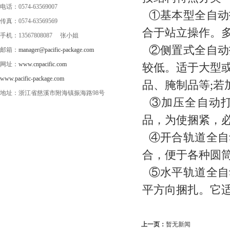
电话：0574-63569007
①基本型全自动
传真：0574-63569569
合于站立操作。
手机：13567808087 张小姐
②侧置式全自动
邮箱：
manager@pacific-package.com
网址：
www.cnpacific.com
较低。适于大型
www.pacific-package.com
品、腌制品等;
地址：浙江省慈溪市附海镇振海路98号
③加压全自动打
品，为使捆紧，
④开合轨道全自
合，便于各种圆
⑤水平轨道全自
平方向捆扎。它
上一页：
暂无新闻