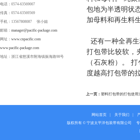
电话：0574-63569007
包地为半透明状
传真：0574-63569569
加母料和再生料
手机：13567808087 张小姐
邮箱：
manager@pacific-package.com
网址：
www.cnpacific.com
还有一种全再生
www.pacific-package.com
打包带比较软，
地址：浙江省慈溪市附海镇振海路98号
（石灰粉）。 
度越高打包带的
上一页：
塑料打包带的打包使用
网站首页
|
关于我们
|
版权所有 © 宁波太平洋包装带有限公司 